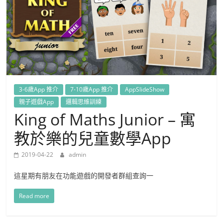
3-6歲App 推介
7-10歲App 推介
AppSlideShow
親子遊戲App
邏輯思維訓練
King of Maths Junior – 寓
教於樂的兒童數學App
2019-04-22
admin
這星期有朋友在功能遊戲的開發者群組查詢一
Read more