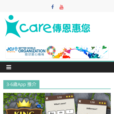
Skip
to
content
iCare
Foundation
寓
教
於
樂
3-6歲App 推介