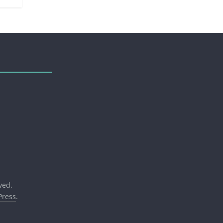
rved.
ress
.