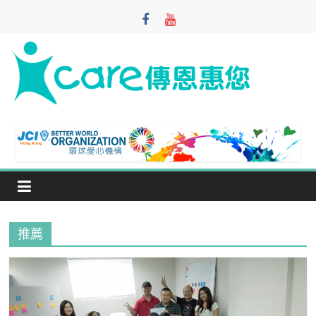
Skip
to
content
iCare
Foundation
寓
教
於
樂
推薦