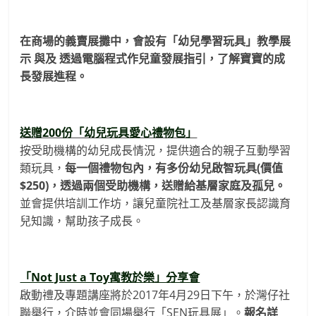
在商場的義賣展攤中，會設有「幼兒學習玩具」教學展
示 與及 透過電腦程式作兒童發展指引，了解寶寶的成
長發展進程。
送贈200份「幼兒玩具愛心禮物包」
按受助機構的幼兒成長情況，提供適合的親子互動學習
類玩具，
每一個禮物包內，有多份幼兒啟智玩具(價值
$250)，
透過兩個受助機構，送贈給基層家庭及孤兒。
並會提供培訓工作坊，讓兒童院社工及基層家長認識育
兒知識，幫助孩子成長。
「Not Just a Toy寓教於樂」分享會
啟動禮及專題講座將於2017年4月29日下午，於灣仔社
聯舉行，介時並會同場舉行「SEN玩具展」。
報名詳