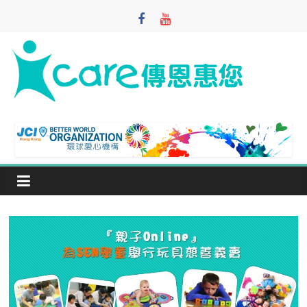
Skip
to
content
iCare
Foundation
寓
教
於
樂