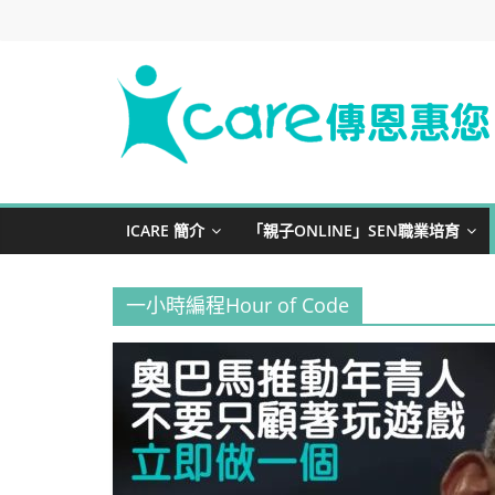
Skip
to
content
iCare
Foundation
ICARE 簡介
「親子ONLINE」SEN職業培育
寓
教
一小時編程Hour of Code
於
樂