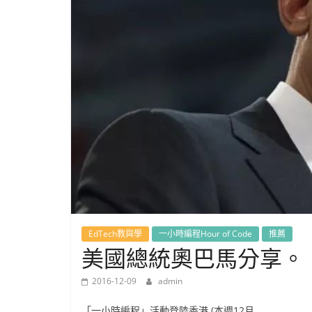
EdTech教與學
一小時編程Hour of Code
推薦
美國總統奧巴馬分享。
2016-12-09
admin
「一小時編程」活動登陸香港 (本週12月