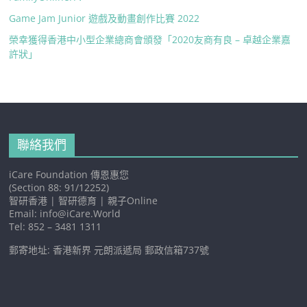
Game Jam Junior 遊戲及動畫創作比賽 2022
榮幸獲得香港中小型企業總商會頒發「2020友商有良 – 卓越企業嘉
許狀」
聯絡我們
iCare Foundation 傳恩惠您
(Section 88: 91/12252)
智研香港 | 智研德育 | 親子Online
Email: info@iCare.World
Tel: 852 – 3481 1311
郵寄地址: 香港新界 元朗派遞局 郵政信箱737號