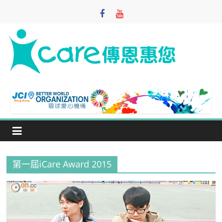
Skip
to
content
iCare
Foundation
寓
教
於
樂
第一屆iCare Award 2015