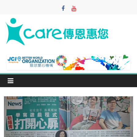
Skip
to
content
iCare
Foundation
寓
教
於
樂