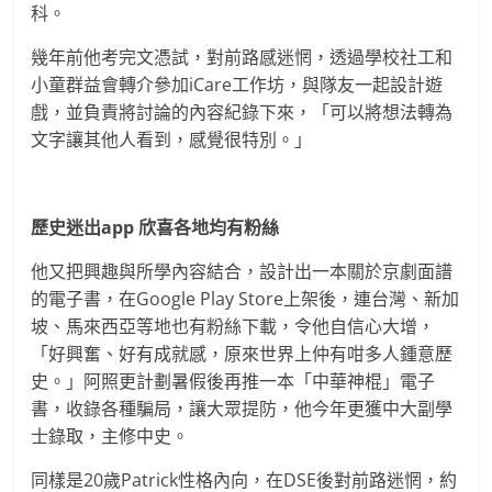
科。
幾年前他考完文憑試，對前路感迷惘，透過學校社工和
小童群益會轉介參加iCare工作坊，與隊友一起設計遊
戲，並負責將討論的內容紀錄下來，「可以將想法轉為
文字讓其他人看到，感覺很特別。」
歷史迷出app 欣喜各地均有粉絲
他又把興趣與所學內容結合，設計出一本關於京劇面譜
的電子書，在Google Play Store上架後，連台灣、新加
坡、馬來西亞等地也有粉絲下載，令他自信心大增，
「好興奮、好有成就感，原來世界上仲有咁多人鍾意歷
史。」阿照更計劃暑假後再推一本「中華神棍」電子
書，收錄各種騙局，讓大眾提防，他今年更獲中大副學
士錄取，主修中史。
同樣是20歲Patrick性格內向，在DSE後對前路迷惘，約