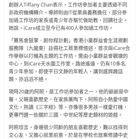
創辦人Tiffany Chan表示，工作坊參加者主要透過不同
非政府機構轉介，導師則由IT從業員義務擔任，部分參
加過工作坊的家長或青少年亦幫忙做助教，回饋社企。
她說，iCare成立至今已有400人參加過工作坊。
「賽馬會鼓掌．創你程計劃」香港小童群益會生涯規劃
服務隊（九龍東）註冊社工蔡業標憶述，首次與iCare合
作舉辦以打機為主題的工作坊，需由小童群益會觀塘的
中心，到iCare天水圍工作室，路途遙遠，仍有10多名
青少年參加，即使平日文靜的年輕人，講到感興趣話
題，亦滔滔不絕。
現時20歲的阿照，是工作坊參加者之一，他的爺爺是中
醫，父親喜歡歷史，在家族薰陶下，阿照自小熱愛中國
文化，熟讀《三字經》等，亦像很多男孩一樣愛打機，
更專門選一些關於三國、中世紀等歷史題材的遊戲。
阿照坦言，身邊很少同齡的朋友喜歡歷史，難以找得到
交心友，又擔心就業前景，於是在學校也放棄修讀中史